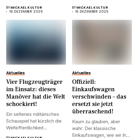
endlich etwas...
den Müll. Doch...
BY
MICKAEL KULTUR
BY
MICKAEL KULTUR
16 DEZEMBER 2025
15 DEZEMBER 2025
Aktuelles
Aktuelles
Vier Flugzeugträger
Offiziell:
im Einsatz: dieses
Einkaufswagen
Manöver hat die Welt
verschwinden – das
schockiert!
ersetzt sie jetzt
überraschend!
Ein seltenes militärisches
Schauspiel hat kürzlich die
Kaum zu glauben, aber
Weltöffentlichkeit
wahr: Der klassische
aufhorchen lassen. Vier
Einkaufswagen, wie wir ihn
BY
MICKAEL KULTUR